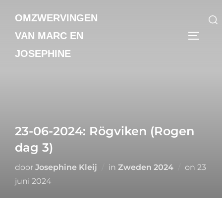
Ga
OMZWERVINGEN
naar
de
VAN MARC EN
Zoek
TOGGLE
inhoud
naar:
JOSEPHINE
23-06-2024: Rögviken (Rogen
dag 3)
Gepla
door
Josephine Kleij
in
Zweden 2024
on
23
op
juni 2024